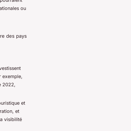
pourraient
nationales ou
ure des pays
vestissent
ar exemple,
e 2022,
ristique et
ation, et
 visibilité