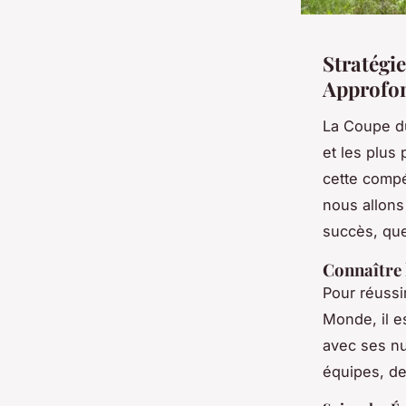
Stratégi
Approfo
La Coupe du
et les plus
cette compét
nous allons
succès, que
Connaître 
Pour réussir
Monde, il e
avec ses nu
équipes, de