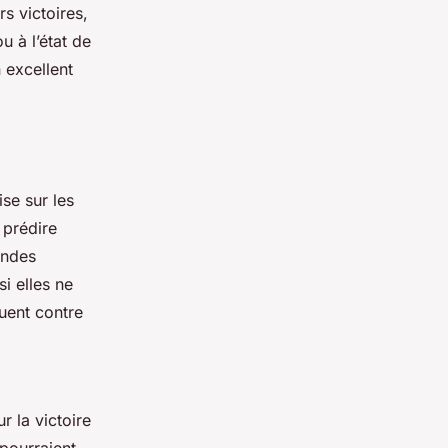
s victoires,
u à l’état de
 excellent
ise sur les
 prédire
andes
i elles ne
ouent contre
 la victoire