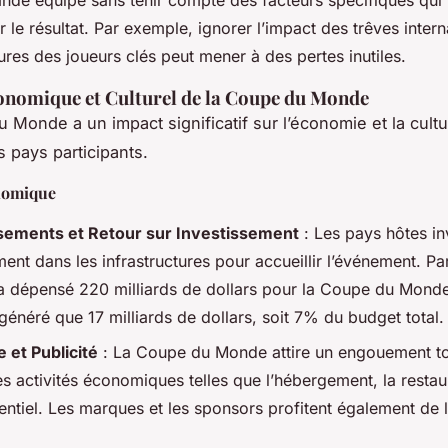
ande équipe sans tenir compte des facteurs spécifiques qui 
r le résultat. Par exemple, ignorer l’impact des trêves inter
ures des joueurs clés peut mener à des pertes inutiles.
onomique et Culturel de la Coupe du Monde
 Monde a un impact significatif sur l’économie et la cult
s pays participants.
nomique
sements et Retour sur Investissement
: Les pays hôtes in
ent dans les infrastructures pour accueillir l’événement. P
 a dépensé 220 milliards de dollars pour la Coupe du Mond
généré que 17 milliards de dollars, soit 7% du budget total.
 et Publicité
: La Coupe du Monde attire un engouement tou
es activités économiques telles que l’hébergement, la restaur
ntiel. Les marques et les sponsors profitent également de la