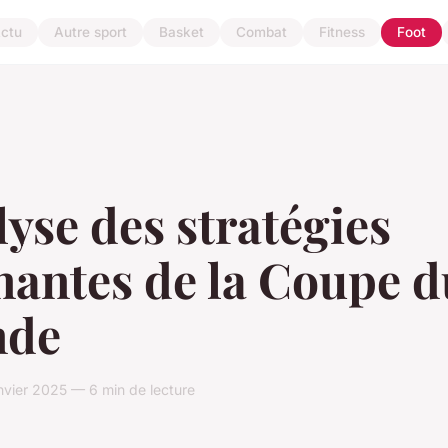
ctu
Autre sport
Basket
Combat
Fitness
Foot
yse des stratégies
nantes de la Coupe d
de
nvier 2025 — 6 min de lecture