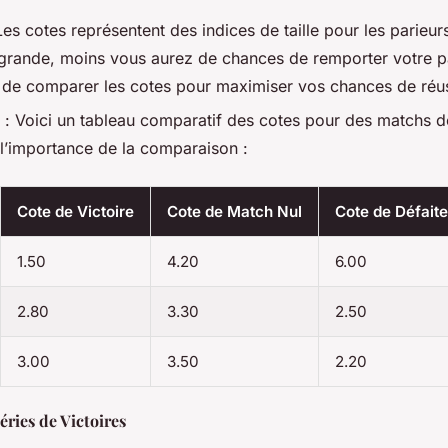
Les cotes représentent des indices de taille pour les parieurs
 grande, moins vous aurez de chances de remporter votre par
l de comparer les cotes pour maximiser vos chances de réus
: Voici un tableau comparatif des cotes pour des matchs d
t l’importance de la comparaison :
Cote de Victoire
Cote de Match Nul
Cote de Défaite
1.50
4.20
6.00
2.80
3.30
2.50
3.00
3.50
2.20
éries de Victoires