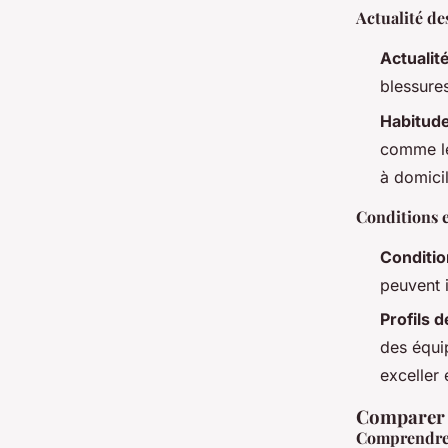
Actualité de
Actualit
blessures
Habitude
comme le
à domicil
Conditions e
Conditio
peuvent 
Profils 
des équi
exceller 
Comparer l
Comprendre 