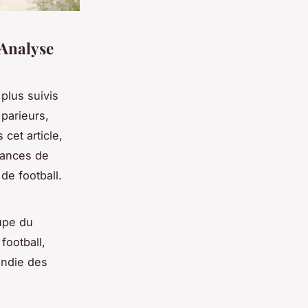
 Analyse
plus suivis
 parieurs,
cet article,
hances de
de football.
oupe du
 football,
ondie des