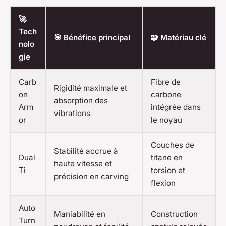
🚀
Tech
🎯 Bénéfice principal
🧩 Matériau clé
nolo
gie
Carb
Fibre de
Rigidité maximale et
on
carbone
absorption des
Arm
intégrée dans
vibrations
or
le noyau
Couches de
Stabilité accrue à
Dual
titane en
haute vitesse et
Ti
torsion et
précision en carving
flexion
Auto
Maniabilité en
Construction
Turn